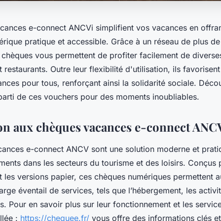
ances e-connect ANCVi simplifient vos vacances en offra
rique pratique et accessible. Grâce à un réseau de plus d
 chèques vous permettent de profiter facilement de diverses
estaurants. Outre leur flexibilité d'utilisation, ils favorise
ances pour tous, renforçant ainsi la solidarité sociale. Dé
r parti de ces vouchers pour des moments inoubliables.
on aux chèques vacances e-connect ANC
ances e-connect ANCV sont une solution moderne et prati
iements dans les secteurs du tourisme et des loisirs. Conçus
 les versions papier, ces chèques numériques permettent au
arge éventail de services, tels que l’hébergement, les activit
s. Pour en savoir plus sur leur fonctionnement et les servic
llée :
https://chequee.fr/
vous offre des informations clés et