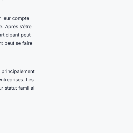
er leur compte
. Après s’être
rticipant peut
t peut se faire
t principalement
entreprises. Les
r statut familial