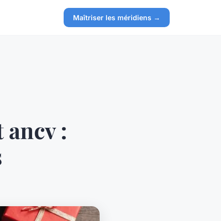
Maîtriser les méridiens →
 ancv :
s