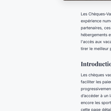
Les Chèques-Vac
expérience numé
partenaires, ces
hébergements et r
l'accès aux vac
tirer le meilleu
Introducti
Les chèques vac
faciliter les pa
progressivement
d’accéder à un l
encore les sport
cette page détai