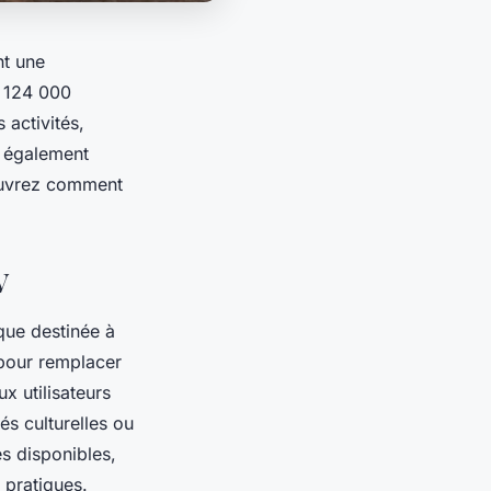
nt une
e 124 000
 activités,
nt également
couvrez comment
V
que destinée à
 pour remplacer
x utilisateurs
és culturelles ou
es disponibles,
 pratiques.