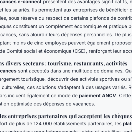
cances e-connect
présentent des avantages significatifs,
t les salariés. Ils permettent aux entreprises de bénéficier 
ales, sous réserve du respect de certains plafonds de contri
hèques constituent un complément économique et pratique p
acances, sans alourdir leurs dépenses personnelles. De plus,
ptant moins de cinq employés peuvent également proposer 
de Comité social et économique (CSE), renforçant leur acces
ns divers secteurs : tourisme, restaurants, activités
acances
sont acceptés dans une multitude de domaines. Que
ergement touristique, découvrir des activités sportives ou 
culturelles, ces solutions s’adaptent à des usages variés. R
oisirs incluent également ce mode de
paiement ANCV
. Cette 
stion optimisée des dépenses de vacances.
des entreprises partenaires qui acceptent les chèque
fort de plus de 124 000 établissements partenaires, les
pla
urs entreprises pour hébergements, loisirs et mobilités, ren