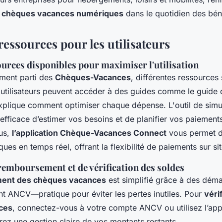
s
chèques vacances numériques
dans le quotidien des béné
ressources pour les utilisateurs
ources disponibles pour maximiser l'utilisation
ement parti des
Chèques-Vacances
, différentes ressources 
s utilisateurs peuvent accéder à des guides comme le
guide 
explique comment optimiser chaque dépense. L'outil de sim
efficace d’estimer vos besoins et de planifier vos paiement
lus,
l’application Chèque-Vacances Connect
vous permet d
es en temps réel, offrant la flexibilité de paiements sur sit
remboursement et de vérification des soldes
ent des chèques vacances
est simplifié grâce à des déma
ent ANCV—pratique pour éviter les pertes inutiles. Pour
véri
ces
, connectez-vous à votre compte ANCV ou utilisez l’app
rez une gestion claire de vos montants restants.