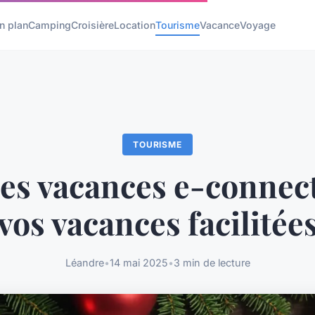
n plan
Camping
Croisière
Location
Tourisme
Vacance
Voyage
TOURISME
s vacances e-connect
vos vacances facilitée
Léandre
•
14 mai 2025
•
3 min de lecture