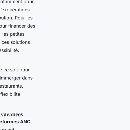
 notamment pour
d’exonérations
bution. Pour les
our financer des
 les petites
ces solutions
sibilité.
 ce soit pour
s’immerger dans
estaurants,
flexibilité
s vacances
teformes ANC
forçant