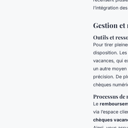
l’intégration de
Gestion et 
Outils et ress
Pour tirer plein
disposition. Le
vacances
, qui 
un autre moyen 
précision. De p
chèques numériqu
Processus de 
Le
remboursem
via l’espace cli
chèques vacan
Ainsi, vous assu