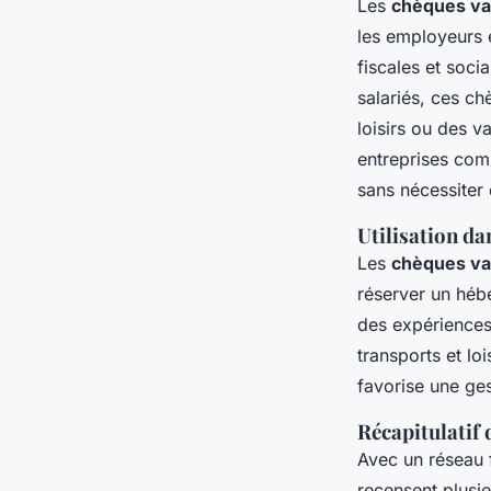
Les
chèques va
les employeurs e
fiscales et soci
salariés, ces c
loisirs ou des v
entreprises com
sans nécessiter 
Utilisation da
Les
chèques v
réserver un héb
des expériences 
transports et l
favorise une ge
Récapitulatif 
Avec un réseau 
recensent plusie