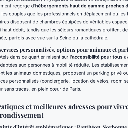
ement regorge d’
hébergements haut de gamme proches d
 les couples que les professionnels en déplacement ou les f
aires disposent de chambres équipées de véritables espaces 
 haut débit, tandis que les séjours romantiques profitent d
née, parfois avec vue sur la Seine ou la cathédrale.
 services personnalisés, options pour animaux et par
els dans ce quartier misent sur l’
accessibilité pour tous
av
adaptées aux personnes à mobilité réduite. Les établissemen
nt les animaux domestiques, proposent un parking privé ou 
ices personnalisés (conciergerie, location de vélos, room se
ur sans tracas, en plein cœur de Paris.
ratiques et meilleures adresses pour vivr
rrondissement
points d’intérêt emblématiques : Panthéon, Sorbonne