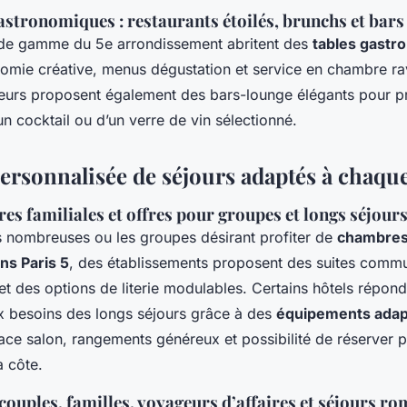
astronomiques : restaurants étoilés, brunchs et bars
 de gamme du 5e arrondissement abritent des
tables gastr
nomie créative, menus dégustation et service en chambre ra
sieurs proposent également des bars-lounge élégants pour p
un cocktail ou d’un verre de vin sélectionné.
personnalisée de séjours adaptés à chaqu
es familiales et offres pour groupes et longs séjour
es nombreuses ou les groupes désirant profiter de
chambres 
ns Paris 5
, des établissements proposent des suites comm
t des options de literie modulables. Certains hôtels répond
x besoins des longs séjours grâce à des
équipements adap
ace salon, rangements généreux et possibilité de réserver p
 côte.
ouples, familles, voyageurs d’affaires et séjours r