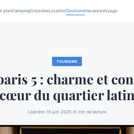
n plan
Camping
Croisière
Location
Tourisme
Vacance
Voyage
TOURISME
paris 5 : charme et con
cœur du quartier lati
Léandre
•
15 juin 2025
•
6 min de lecture