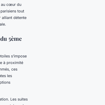
e au cœur du
 parisiens tout
 alliant détente
ale.
n du 5ème
étoiles s’impose
le à proximité
ommés, ces
tes les
options
tion. Les suites