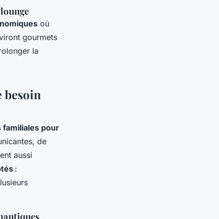
 lounge
onomiques
où
viront gourmets
rolonger la
e besoin
s
familiales pour
unicantes, de
ent aussi
tés
:
lusieurs
omantiques