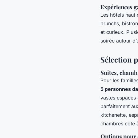
Expériences g
Les hôtels haut
brunchs, bistro
et curieux. Plu
soirée autour d’
Sélection 
Suites, chambr
Pour les famill
5 personnes da
vastes espaces e
parfaitement au
kitchenette, esp
chambres côte à
Options pour c