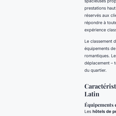
spacieuses propo
prestations haut
réservés aux cli
répondre à tout
expérience clas
Le classement de
équipements de p
romantiques. Leu
déplacement – to
du quartier.
Caractérist
Latin
Équipements e
Les
hôtels de p