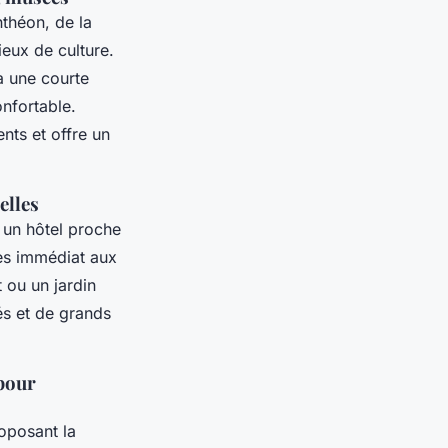
nthéon, de la
ieux de culture.
à une courte
nfortable.
nts et offre un
elles
r un hôtel proche
cès immédiat aux
t ou un jardin
és et de grands
 pour
roposant la