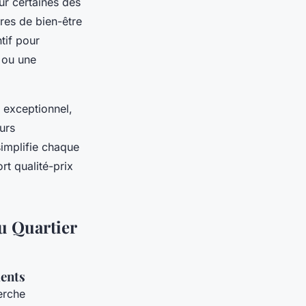
ur certaines des
tres de bien-être
tif pour
 ou une
 exceptionnel,
urs
simplifie chaque
rt qualité-prix
du Quartier
ments
erche