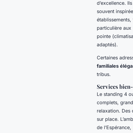
d’excellence. Il
souvent inspirées
établissements, 
particulière au
pointe (climatis
adaptés).
Certaines adres
familiales élég
tribus.
Services bien-
Le standing 4 ou
complets, grand
relaxation. Des
sur place. L’am
de l’Espérance,