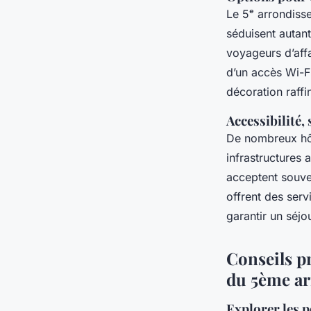
Le 5ᵉ arrondiss
séduisent autant
voyageurs d’aff
d’un accès Wi-Fi
décoration raffi
Accessibilité,
De nombreux hôt
infrastructures 
acceptent souve
offrent des serv
garantir un séjo
Conseils p
du 5ème a
Explorer les 