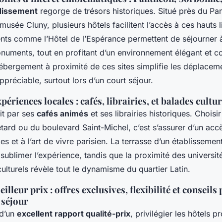
dissement
regorge de trésors historiques. Situé près du Pa
usée Cluny, plusieurs hôtels facilitent l’accès à ces hauts l
nts comme l’Hôtel de l’Espérance permettent de séjourner 
numents, tout en profitant d’un environnement élégant et co
ébergement à proximité de ces sites simplifie les déplaceme
préciable, surtout lors d’un court séjour.
périences locales : cafés, librairies, et balades cultur
it par ses
cafés animés
et ses librairies historiques. Choisi
etard ou du boulevard Saint-Michel, c’est s’assurer d’un ac
es et à l’art de vivre parisien. La terrasse d’un établissemen
 sublimer l’expérience, tandis que la proximité des universit
ulturels révèle tout le dynamisme du quartier Latin.
lleur prix : offres exclusives, flexibilité et conseils
 séjour
 d’un
excellent rapport qualité-prix
, privilégier les hôtels p