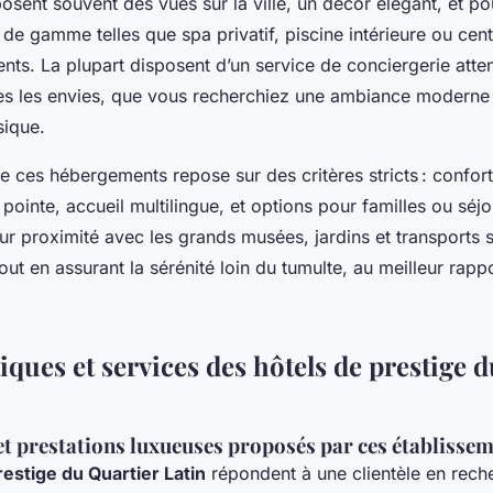
sent souvent des vues sur la ville, un décor élégant, et po
 de gamme telles que spa privatif, piscine intérieure ou cen
ents. La plupart disposent d’un service de conciergerie atten
es les envies, que vous recherchiez une ambiance moderne
sique.
 ces hébergements repose sur des critères stricts : confort
ointe, accueil multilingue, et options pour familles ou séjo
r proximité avec les grands musées, jardins et transports 
ut en assurant la sérénité loin du tumulte, au meilleur rappo
iques et services des hôtels de prestige 
t prestations luxueuses proposés par ces établisse
restige du Quartier Latin
répondent à une clientèle en rech