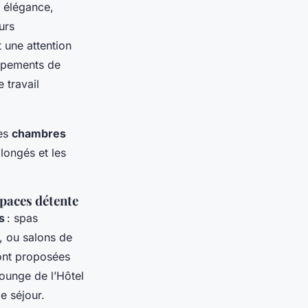
c élégance,
urs
t une attention
uipements de
 travail
des
chambres
longés et les
spaces détente
s
: spas
, ou salons de
sont proposées
ounge de l’Hôtel
e séjour.