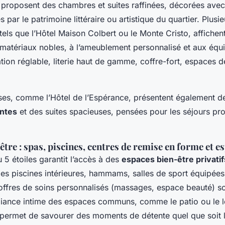
s proposent des chambres et suites raffinées, décorées ave
 par le patrimoine littéraire ou artistique du quartier. Plusie
tels que l’Hôtel Maison Colbert ou le Monte Cristo, affichen
x matériaux nobles, à l’ameublement personnalisé et aux éq
ation réglable, literie haut de gamme, coffre-fort, espaces de
ses, comme l’Hôtel de l’Espérance, présentent également 
antes
et des suites spacieuses, pensées pour les séjours pro
être : spas, piscines, centres de remise en forme et e
 5 étoiles garantit l’accès à des
espaces bien-être privatif
es piscines intérieures, hammams, salles de sport équipées
 offres de soins personnalisés (massages, espace beauté) 
biance intime des espaces communs, comme le patio ou le l
 permet de savourer des moments de détente quel que soit l